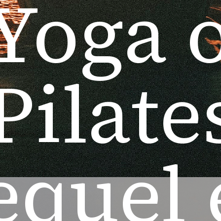
Yoga 
Pilates
equel 