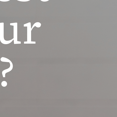
our
?