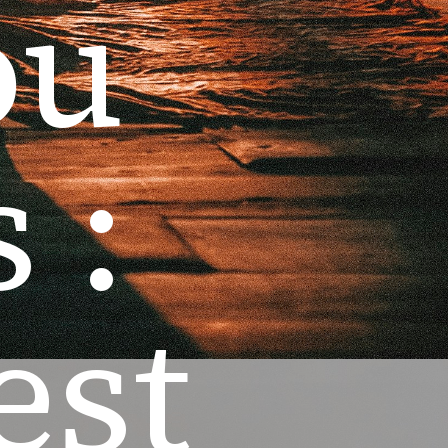
ou
 :
est