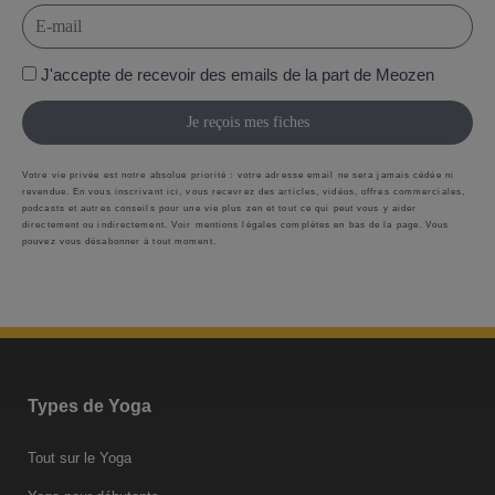
J'accepte de recevoir des emails de la part de Meozen
Je reçois mes fiches
Votre vie privée est notre absolue priorité : votre adresse email ne sera jamais cédée ni
revendue. En vous inscrivant ici, vous recevrez des articles, vidéos, offres commerciales,
podcasts et autres conseils pour une vie plus zen et tout ce qui peut vous y aider
directement ou indirectement. Voir mentions légales complètes en bas de la page. Vous
pouvez vous désabonner à tout moment.
Types de Yoga
Tout sur le Yoga