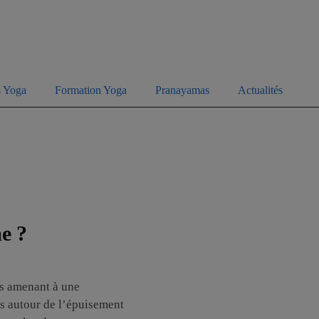
s Yoga
Formation Yoga
Pranayamas
Actualités
e ?
s amenant à une
ts autour de l’épuisement