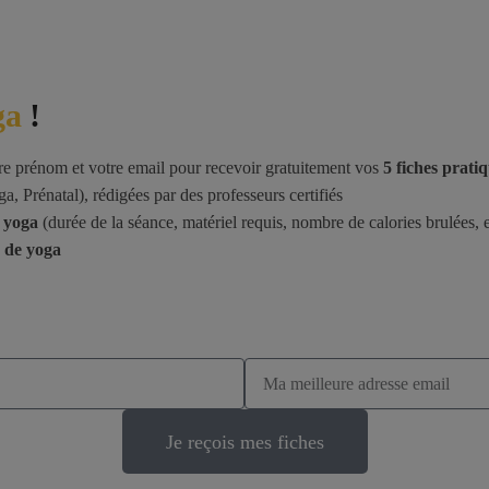
ga
!
re prénom et votre email pour recevoir gratuitement vos
5 fiches prati
a, Prénatal), rédigées par des professeurs certifiés
e yoga
(durée de la séance, matériel requis, nombre de calories brulées, e
r de yoga
Je reçois mes fiches