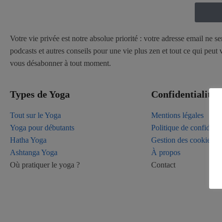
Votre vie privée est notre absolue priorité : votre adresse email ne s
podcasts et autres conseils pour une vie plus zen et tout ce qui peu
vous désabonner à tout moment.
Types de Yoga
Confidentialité
Tout sur le Yoga
Mentions légales
Yoga pour débutants
Politique de confidenti
Hatha Yoga
Gestion des cookies
Ashtanga Yoga
À propos
Où pratiquer le yoga ?
Contact