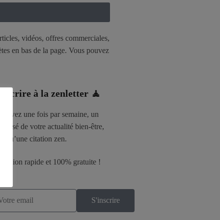
rticles, vidéos, offres commerciales,
lètes en bas de la page. Vous pouvez
inscrire à la zenletter 🧘
rouvez une fois par semaine, un
densé de votre actualité bien-être,
si qu’une citation zen.
cription rapide et 100% gratuite !
S'inscrire