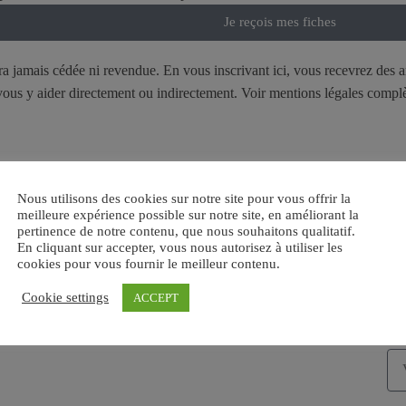
Je reçois mes fiches
era jamais cédée ni revendue. En vous inscrivant ici, vous recevrez des a
t vous y aider directement ou indirectement. Voir mentions légales comp
Réservez vos séjours bien-être
S'
Nous utilisons des cookies sur notre site pour vous offrir la
Formations professeur de yoga
Ret
meilleure expérience possible sur notre site, en améliorant la
pertinence de notre contenu, que nous souhaitons qualitatif.
alité
Retraites de yoga
con
En cliquant sur accepter, vous nous autorisez à utiliser les
ain
cookies pour vous fournir le meilleur contenu.
Cookie settings
ACCEPT
Ins