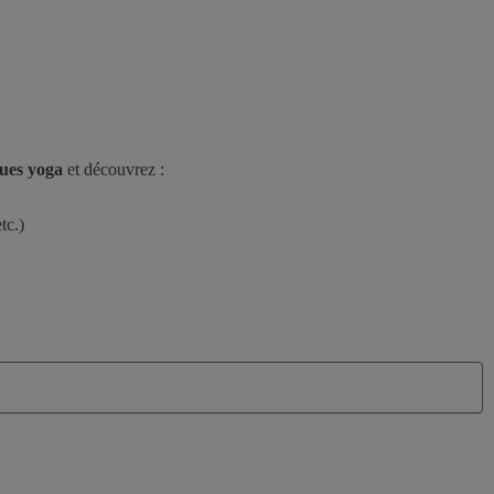
ques yoga
et découvrez :
tc.)