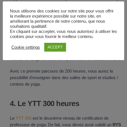
Nous utilisons des cookies sur notre site pour vous offrir
3. Le YTT 200 heures
la meilleure expérience possible sur notre site, en
améliorant la pertinence de notre contenu, que nous
souhaitons qualitatif.
En cliquant sur accepter, vous nous autorisez à utiliser les
Le
YTT 200
est le premier niveau de certification de
cookies pour vous fournir le meilleur contenu.
professeur de yoga, avec lequel on obtient un
RYS 200.
Ce
programme vise à apprendre les bases du yoga : histoire,
Cookie settings
ACCEPT
philosophie, anatomie, méditation et bien sûr des cours de
Hatha, Ashtanga ou d’autres styles selon les établissements.
Avec ce premier parcours de 200 heures, vous aurez la
possibilité d’enseigner dans des salles de sport et studios /
centres de yoga.
4. Le YTT 300 heures
Le
YTT 300
est le deuxième niveau de certification de
professeur de yoga. De fait, vous devez avoir validé un
RYS