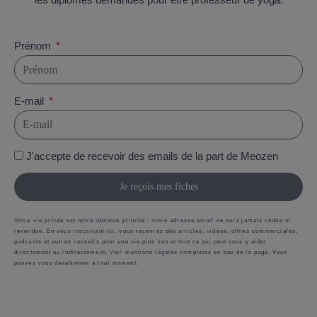
Prénom
E-mail
J'accepte de recevoir des emails de la part de Meozen
Je reçois mes fiches
Votre vie privée est notre absolue priorité : votre adresse email ne sera jamais cédée ni
revendue. En vous inscrivant ici, vous recevrez des articles, vidéos, offres commerciales,
podcasts et autres conseils pour une vie plus zen et tout ce qui peut vous y aider
directement ou indirectement. Voir mentions légales complètes en bas de la page. Vous
pouvez vous désabonner à tout moment.