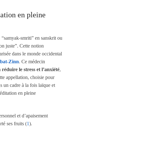
tation en pleine
s “samyak-smriti” en sanskrit ou
on juste”. Cette notion
larisée dans le monde occidental
bat-Zinn
. Ce médecin
réduire le stress et l’anxiété
,
te appellation, choisie pour
 un cadre à la fois laïque et
éditation en pleine
rsonnel et d’apaisement
té ses fruits (
1
).