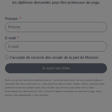
les diplômes demandés pour être professeur de yoga.
Prénom
E-mail
J'accepte de recevoir des emails de la part de Meozen
Je reçois mes fiches
Votre vie privée est notre absolue priorité : votre adresse email ne sera jamais cédée ni
revendue. En vous inscrivant ici, vous recevrez des articles, vidéos, offres commerciales,
podcasts et autres conseils pour une vie plus zen et tout ce qui peut vous y aider
directement ou indirectement. Voir mentions légales complètes en bas de la page. Vous
pouvez vous désabonner à tout moment.