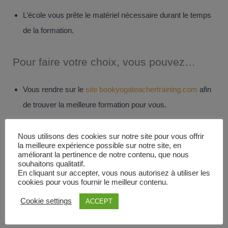
L’école vous prête le matériel nécessaire durant le temps
de la formation.
Pour faire votre choix, vous pouvez…
Vous rendre sur le
site bookyogateachertraining.com
afin
de trouver la meilleure formation pour vous.
Vous rendre sur les registres du site comme sur celui de
Nous utilisons des cookies sur notre site pour vous offrir
Yoga Alliance
pour voir les avis et notes laissés par les
la meilleure expérience possible sur notre site, en
améliorant la pertinence de notre contenu, que nous
anciens élèves.
souhaitons qualitatif.
En cliquant sur accepter, vous nous autorisez à utiliser les
cookies pour vous fournir le meilleur contenu.
Pour aller plus loin :
Cookie settings
ACCEPT
Où et comment pratiquer le Vinyasa Yoga ?