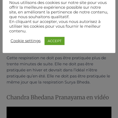
Nous utilisons des cookies sur notre site pour vous
offrir la meilleure expérience possible sur notre
Ulcère peptique
site, en améliorant la pertinence de notre contenu,
que nous souhaitons qualitatif.
En cliquant sur accepter, vous nous autorisez à
Personnes épileptiques
utiliser les cookies pour vous fournir le meilleur
contenu.
Personnes souffrant de troubles de l’humeur
Cookie settings
ACCEPT
colérique
Cette respiration ne doit pas être pratiquée plus de
trente minutes de suite. Elle ne doit pas être
pratiquée en hiver et devrait dans l’idéal n’être
pratiquée qu’en été. Elle ne doit pas être pratiquée le
même jour que la respiration Surya Bheda.
Chandra Bhedana Pranayama en vidéo