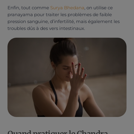
Enfin, tout comme
Surya Bhedana
, on utilise ce
pranayama pour traiter les problèmes de faible
pression sanguine, d’infertilité, mais également les
troubles dûs à des vers intestinaux.
Quand pratiquer le Chandra