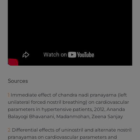
Sources
1
Immediate effect of chandra nadi pranayama (left
unilateral forced nostril breathing) on cardiovascular
parameters in hypertensive patients, 2012, Ananda
Balayogi Bhavanani, Madanmohan, Zeena Sanjay
2
Differential effects of uninostril and alternate nostril
pranayamas on cardiovascular parameters and