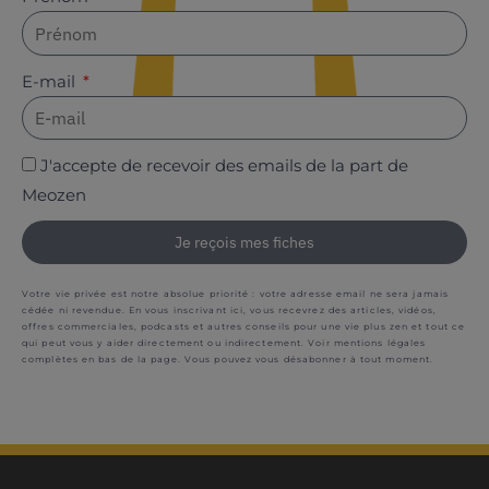
E-mail
J'accepte de recevoir des emails de la part de
Meozen
Je reçois mes fiches
Votre vie privée est notre absolue priorité : votre adresse email ne sera jamais
cédée ni revendue. En vous inscrivant ici, vous recevrez des articles, vidéos,
offres commerciales, podcasts et autres conseils pour une vie plus zen et tout ce
qui peut vous y aider directement ou indirectement. Voir mentions légales
complètes en bas de la page. Vous pouvez vous désabonner à tout moment.