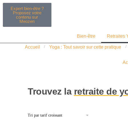
Expert bien-être ?
Proposez votre
contenu sur
Meozen
Bien-être
Retraites
Accueil
/
Yoga : Tout savoir sur cette pratique
/
Ac
Trouvez la
retraite de y