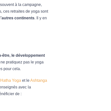
en souvent à la campagne,
, ces retraites de yoga sont
’autres continents
. Il y en
n-être, le développement
s ne pratiquez pas le yoga
s pour cela.
e
Hatha Yoga
et le
Ashtanga
enseignés avec la
néficier de :