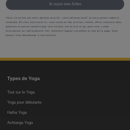
Je reçois mes fiches
Votre vie privée est notre absolue priorité : votre adresse email ne sera jamais cédée ni
revendue. En vous inscrivant ici, vous recevrez des articles, vidéos, offres commerciales,
podcasts et autres conseils pour une vie plus zen et tout ce qui peut vous y aider
directement ou indirectement. Voir mentions légales complètes en bas de la page. Vous
pouvez vous désabonner à tout moment.
Types de Yoga
Tout sur le Yoga
Yoga pour débutants
Hatha Yoga
Ashtanga Yoga