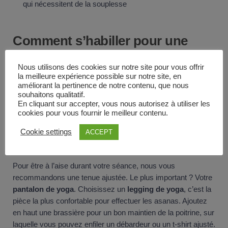
qui nécessitent de la souplesse
Comment s’habiller pour une
session de Ashtanga Yoga ?
Nous utilisons des cookies sur notre site pour vous offrir
la meilleure expérience possible sur notre site, en
améliorant la pertinence de notre contenu, que nous
Les séances de Ashtanga sont réputées pour faire transpirer
souhaitons qualitatif.
un maximum. Aussi, il convient d’avoir une tenue adéquate,
En cliquant sur accepter, vous nous autorisez à utiliser les
cookies pour vous fournir le meilleur contenu.
pour homme comme pour femme.
Cookie settings
ACCEPT
La tenue idéale pour les femmes
Pour être à l’aise durant votre séance, nous vous
recommandons une tenue ajustée. Le plus important ? Votre
pantalon de yoga
. Choisissez un
legging de yoga
, c’est la
pièce la plus confortable pour effectuer les asanas. Ajoutez
en haut une brassière pour un bon maintien de la poitrine, sur
laquelle vous pouvez enfiler un débardeur ou un t-shirt ajusté.