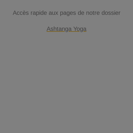
Accès rapide aux pages de notre dossier
Ashtanga Yoga
➤ Devenir professeur
de Ashtanga Yoga
➤ Où et comment pratiquer
le Ashtanga Yoga