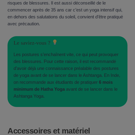
risques de blessures. Il est aussi déconseillé de le
commencer après de 35 ans car c’est un yoga intensif qui,
en dehors des salutations du soleil, convient d’être pratiqué
avec précaution.
Le saviez-vous ?
Les postures s’enchaînent vite, ce qui peut provoquer
des blessures. Pour cette raison, il est recommandé
d’avoir déjà une connaissance préalable des postures
de yoga avant de se lancer dans le Ashtanga. En Inde,
on recommande aux étudiants de pratiquer
6 mois
minimum de Hatha Yoga
avant de se lancer dans le
Ashtanga Yoga.
Accessoires et matériel