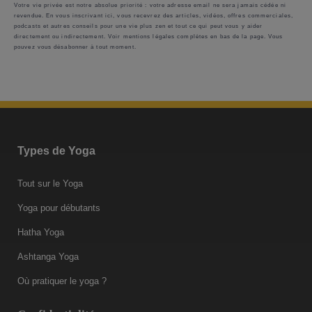
Votre vie privée est notre absolue priorité : votre adresse email ne sera jamais cédée ni
revendue. En vous inscrivant ici, vous recevrez des articles, vidéos, offres commerciales,
podcasts et autres conseils pour une vie plus zen et tout ce qui peut vous y aider
directement ou indirectement. Voir mentions légales complètes en bas de la page. Vous
pouvez vous désabonner à tout moment.
Types de Yoga
Tout sur le Yoga
Yoga pour débutants
Hatha Yoga
Ashtanga Yoga
Où pratiquer le yoga ?