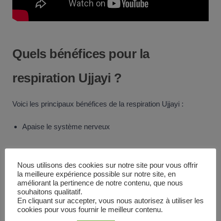
Quels bénéfices pour la
respiration Ujjayi ?
Voici les principaux bénéfices de la respiration Ujjayi :
Apaise le système nerveux
Calme l’esprit
Nous utilisons des cookies sur notre site pour vous offrir
la meilleure expérience possible sur notre site, en
Aide à lutter contre les insomnies
améliorant la pertinence de notre contenu, que nous
souhaitons qualitatif.
Aide à réduire les pulsations cardiaques durant la pratique
En cliquant sur accepter, vous nous autorisez à utiliser les
cookies pour vous fournir le meilleur contenu.