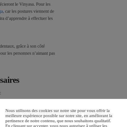
cieront le Vinyasa. Pour les
ga
, car les postures viennent de
fira d’apprendre à effectuer les
dentaux, grâce à son côté
 pour les personnes n’aimant pas
saires
:
 de Vinyasa. Nous vous
Nous utilisons des cookies sur notre site pour vous offrir la
 0,7 cm) pour éviter les
meilleure expérience possible sur notre site, en améliorant la
pertinence de notre contenu, que nous souhaitons qualitatif.
En cliquant sur accepter, vous nous autorisez à utiliser les