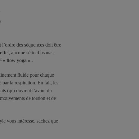
e
 l’ordre des séquences doit être
 effet, aucune série d’asanas
lé
« flow yoga »
.
haînement fluide pour chaque
 par la respiration. En fait, les
nts (qui ouvrent l’avant du
es mouvements de torsion et de
yle vous intéresse, sachez que