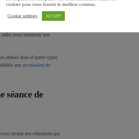
ire transpirer. Un sur-tapis sera
cookies pour vous fournir le meilleur contenu.
atique.
Cookie settings
ACCEPT
 si vous souhaitez augmenter
 utiles pour maintenir une
ux utilisés dans d’autres types
e dédiée aux
accessoires de
e séance de
vrez choisir des vêtements qui