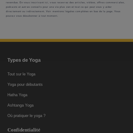
revendue. En vous inscrivant ici, vous recevrez des articles, vidéos, offres commerciales,
podcasts et autres conseils pour une vie plus zen et tout ce qui peut vous y aider
directement ou indirectement. Voir mentions légales complètes en bas de la page. Vous
pouvez vous désabonner à tout moment.
Types de Yoga
Tout sur le Yoga
Yoga pour débutants
Hatha Yoga
Ashtanga Yoga
Où pratiquer le yoga ?
Confidentialité