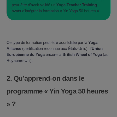
peut-être d’avoir validé un
Yoga Teacher Training
avant d’intégrer la formation « Yin Yoga 50 heures ».
Ce type de formation peut être accréditée par la
Yoga
Alliance
(certification reconnue aux États-Unis),
l’Union
Européenne du Yoga
encore la
British Wheel of Yoga
(au
Royaume-Uni).
2.
Qu’apprend-on dans le
programme « Yin Yoga 50 heures
» ?