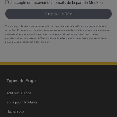
J'accepte de recevoir des emails de la part de Meozen
Je reçois mes fiches
Votre vie privée est notre absolue priorité : votre adresse email ne sera jamais cédée ni
revendue. En vous inscrivant ici, vous recevrez des articles, vidéos, offres commerciales,
podcasts et autres conseils pour une vie plus zen et tout ce qui peut vous y aider
directement ou indirectement. Voir mentions légales complètes en bas de la page. Vous
pouvez vous désabonner à tout moment.
Types de Yoga
Tout sur le Yoga
Yoga pour débutants
Hatha Yoga