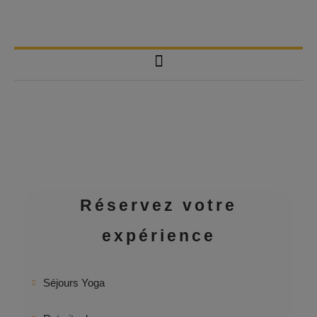
Meozen, vos évasions
bien-être au quotidien.
Réservez votre
expérience
Séjours Yoga