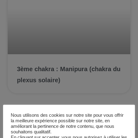
3ème chakra : Manipura (chakra du
plexus solaire)
Actualités bien-être
Nous utilisons des cookies sur notre site pour vous offrir
la meilleure expérience possible sur notre site, en
améliorant la pertinence de notre contenu, que nous
souhaitons qualitatif.
En cliquant sur accepter, vous nous autorisez à utiliser les