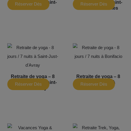
jours / 7 nuits à Saint-
jours / 7 nuits à Saint-
Réserver Dès
Réserver Dès
Jeannet
Martin-de-Brômes
Maintenant
Maintenant
Retraite de yoga – 8
Retraite de yoga – 8
jours / 7 nuits à Saint-
jours / 7 nuits à
Réserver Dès
Réserver Dès
Just-d’Avray
Bonifacio
Maintenant
Maintenant