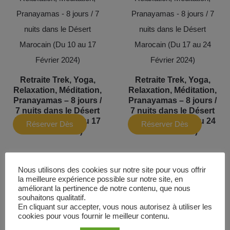
Retraite Trek, Yoga,
Retraite Trek, Yoga,
Relaxation, Méditation,
Relaxation, Méditation,
Pranayamas – 8 jours /
Pranayamas – 8 jours /
7 nuits dans le Désert
7 nuits dans le Désert
Marocain (Du 10 au 17
Marocain (Du 17 au 24
Réserver Dès
Réserver Dès
Février 2024)
Février 2024)
Maintenant
Maintenant
Nous utilisons des cookies sur notre site pour vous offrir
la meilleure expérience possible sur notre site, en
améliorant la pertinence de notre contenu, que nous
souhaitons qualitatif.
En cliquant sur accepter, vous nous autorisez à utiliser les
cookies pour vous fournir le meilleur contenu.