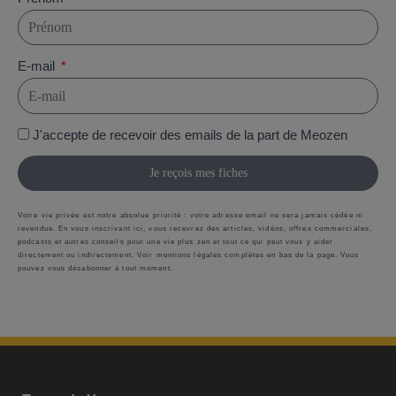
E-mail
J'accepte de recevoir des emails de la part de Meozen
Je reçois mes fiches
Votre vie privée est notre absolue priorité : votre adresse email ne sera jamais cédée ni
revendue. En vous inscrivant ici, vous recevrez des articles, vidéos, offres commerciales,
podcasts et autres conseils pour une vie plus zen et tout ce qui peut vous y aider
directement ou indirectement. Voir mentions légales complètes en bas de la page. Vous
pouvez vous désabonner à tout moment.