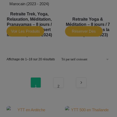
Retraite Trek, Yoga,
Relaxation, Méditation,
Retraite Yoga &
Pranayamas – 8 jours /
Méditation – 8 jours / 7
7 nuits dans le Désert
nuits à Guéret dans la
Voir Les Produits
Réserver Dès
Marocain (2023 – 2024)
Creuse (Juillet 2023)
Maintenant
Affichage de 1–18 sur 20 résultats
1
2