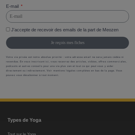
E-mail
J'accepte de recevoir des emails de la part de Meozen
Je reçois mes fiches
Votre vie privée est notre absolue priorité : votre adresse email ne sera jamais cédée ni
revendue. En vous inscrivant ici, vous recevrez des articles, vidéos, offres commerciales,
podcasts et autres conseils pour une vie plus zen et tout ce qui peut vous y aider
directement ou indirectement. Voir mentions légales complètes en bas de la page. Vous
pouvez vous désabonner à tout moment.
Types de Yoga
Tout sur le Yoga