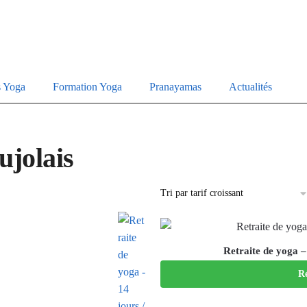
s Yoga
Formation Yoga
Pranayamas
Actualités
ujolais
Retraite de yoga – 
Ré