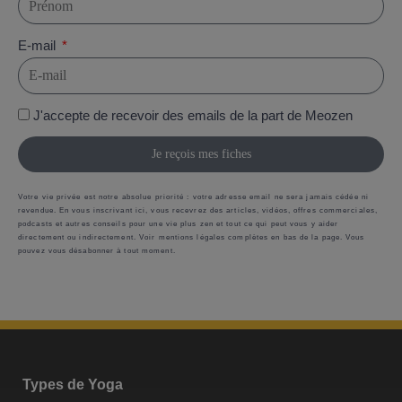
E-mail
J'accepte de recevoir des emails de la part de Meozen
Je reçois mes fiches
Votre vie privée est notre absolue priorité : votre adresse email ne sera jamais cédée ni
revendue. En vous inscrivant ici, vous recevrez des articles, vidéos, offres commerciales,
podcasts et autres conseils pour une vie plus zen et tout ce qui peut vous y aider
directement ou indirectement. Voir mentions légales complètes en bas de la page. Vous
pouvez vous désabonner à tout moment.
Types de Yoga