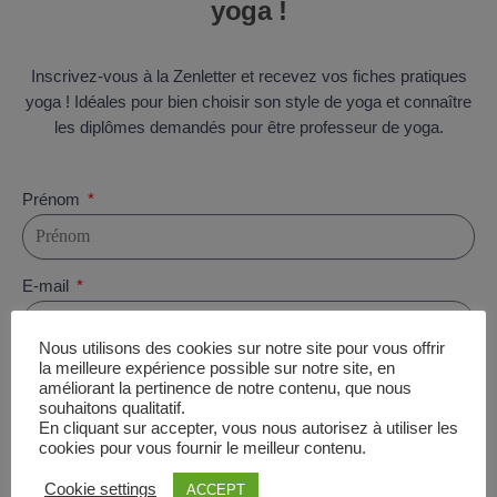
yoga !
Inscrivez-vous à la Zenletter et recevez vos fiches pratiques
yoga ! Idéales pour bien choisir son style de yoga et connaître
les diplômes demandés pour être professeur de yoga.
Prénom
E-mail
Nous utilisons des cookies sur notre site pour vous offrir
la meilleure expérience possible sur notre site, en
J'accepte de recevoir des emails de la part de Meozen
améliorant la pertinence de notre contenu, que nous
souhaitons qualitatif.
Je reçois mes fiches
En cliquant sur accepter, vous nous autorisez à utiliser les
cookies pour vous fournir le meilleur contenu.
Votre vie privée est notre absolue priorité : votre adresse email ne sera jamais cédée ni
Cookie settings
ACCEPT
revendue. En vous inscrivant ici, vous recevrez des articles, vidéos, offres commerciales,