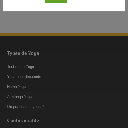
podcasts et autres conseils pour une vie plus zen et tout ce qui peut vous y aider
directement ou indirectement. Voir mentions légales complètes en bas de la page. Vous
pouvez vous désabonner à tout moment.
Types de Yoga
Tout sur le Yoga
Yoga pour débutants
Hatha Yoga
Ashtanga Yoga
Où pratiquer le yoga ?
Confidentialité