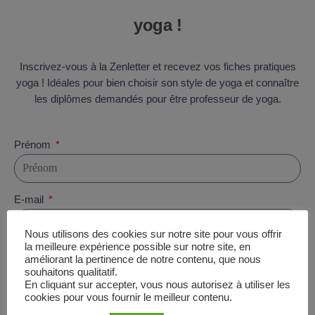
yoga !
Inscrivez-vous à la Zenletter et recevez vos fiches pratiques
yoga ! Idéales pour bien choisir son style de yoga et connaître
les diplômes demandés pour être professeur de yoga.
Prénom
E-mail
Nous utilisons des cookies sur notre site pour vous offrir
la meilleure expérience possible sur notre site, en
J'accepte de recevoir des emails de la part de Meozen
améliorant la pertinence de notre contenu, que nous
souhaitons qualitatif.
Je reçois mes fiches
En cliquant sur accepter, vous nous autorisez à utiliser les
cookies pour vous fournir le meilleur contenu.