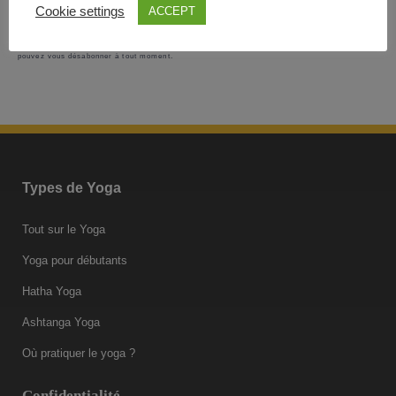
Votre vie privée est notre absolue priorité : votre adresse email ne sera jamais cédée ni
Cookie settings
ACCEPT
revendue. En vous inscrivant ici, vous recevrez des articles, vidéos, offres commerciales,
podcasts et autres conseils pour une vie plus zen et tout ce qui peut vous y aider
directement ou indirectement. Voir mentions légales complètes en bas de la page. Vous
pouvez vous désabonner à tout moment.
Types de Yoga
Tout sur le Yoga
Yoga pour débutants
Hatha Yoga
Ashtanga Yoga
Où pratiquer le yoga ?
Confidentialité