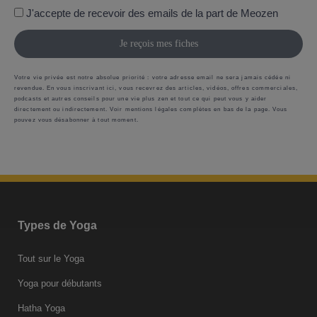
J'accepte de recevoir des emails de la part de Meozen
Je reçois mes fiches
Votre vie privée est notre absolue priorité : votre adresse email ne sera jamais cédée ni
revendue. En vous inscrivant ici, vous recevrez des articles, vidéos, offres commerciales,
podcasts et autres conseils pour une vie plus zen et tout ce qui peut vous y aider
directement ou indirectement. Voir mentions légales complètes en bas de la page. Vous
pouvez vous désabonner à tout moment.
Types de Yoga
Tout sur le Yoga
Yoga pour débutants
Hatha Yoga