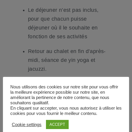
Le déjeuner n’est pas inclus,
pour que chacun puisse
déjeuner où il le souhaite en
fonction de ses activités
Retour au chalet en fin d’après-
midi, séance de yin yoga et
jacuzzi.
Dîner savoyard.
Nous utilisons des cookies sur notre site pour vous offrir
la meilleure expérience possible sur notre site, en
✅ Jour 4 :
améliorant la pertinence de notre contenu, que nous
souhaitons qualitatif.
En cliquant sur accepter, vous nous autorisez à utiliser les
Réveil, petite collation
cookies pour vous fournir le meilleur contenu.
optionnelle puis direction le lac
Cookie settings
ACCEPT
de Montriond