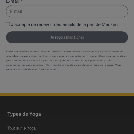
E-mail
J'accepte de recevoir des emails de la part de Meozen
Je reçois mes fiches
Votre vie privée est notre absolue priorité : votre adresse email ne sera jamais cédée ni
revendue. En vous inscrivant ici, vous recevrez des articles, vidéos, offres commerciales,
podcasts et autres conseils pour une vie plus zen et tout ce qui peut vous y aider
directement ou indirectement. Voir mentions légales complètes en bas de la page. Vous
pouvez vous désabonner à tout moment.
Types de Yoga
Tout sur le Yoga