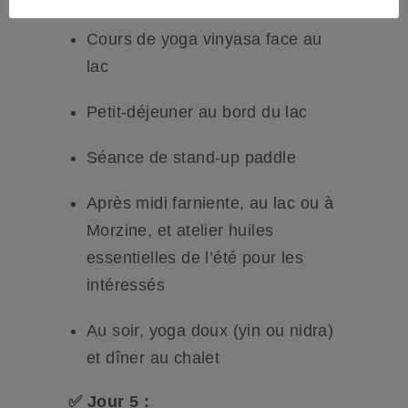
Cours de yoga vinyasa face au
lac
Petit-déjeuner au bord du lac
Séance de stand-up paddle
Après midi farniente, au lac ou à
Morzine, et atelier huiles
essentielles de l’été pour les
intéressés
Au soir, yoga doux (yin ou nidra)
et dîner au chalet
✅ Jour 5 :