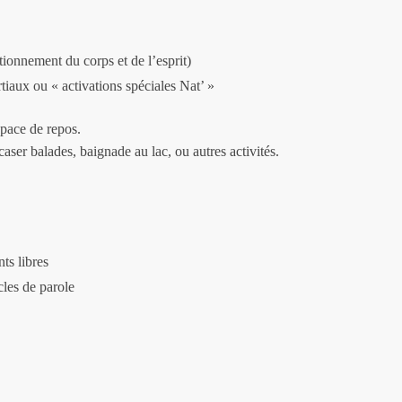
tionnement du corps et de l’esprit)
iaux ou « activations spéciales Nat’ »
space de repos.
er balades, baignade au lac, ou autres activités.
s libres
cles de parole