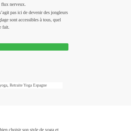
 flux nerveux.
’agit pas ici de devenir des jongleurs
age sont accessibles à tous, quel
 fait.
 yoga
,
Retraite Yoga Espagne
bien choisir son style de yoga et