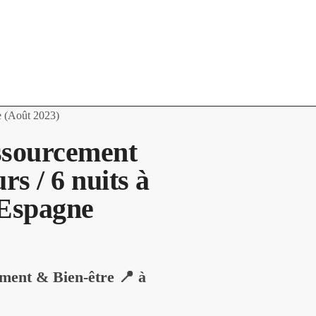
e (Août 2023)
ssourcement
rs / 6 nuits à
 Espagne
ement & Bien-être
📍
à