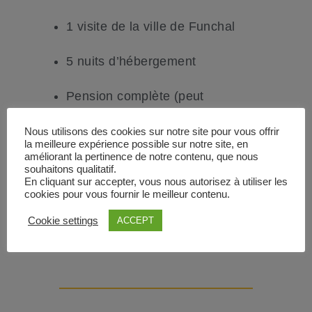
1 visite de la ville de Funchal
5 nuits d’hébergement
Pension complète (peut
s’adapter à des régimes
Nous utilisons des cookies sur notre site pour vous offrir
végétariens et vegans)
la meilleure expérience possible sur notre site, en
améliorant la pertinence de notre contenu, que nous
souhaitons qualitatif.
En cliquant sur accepter, vous nous autorisez à utiliser les
cookies pour vous fournir le meilleur contenu.
Réserver dès maintenant
Cookie settings
ACCEPT