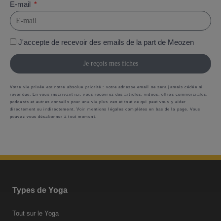
E-mail
J'accepte de recevoir des emails de la part de Meozen
Je reçois mes fiches
Votre vie privée est notre absolue priorité : votre adresse email ne sera jamais cédée ni
revendue. En vous inscrivant ici, vous recevrez des articles, vidéos, offres commerciales,
podcasts et autres conseils pour une vie plus zen et tout ce qui peut vous y aider
directement ou indirectement. Voir mentions légales complètes en bas de la page. Vous
pouvez vous désabonner à tout moment.
Types de Yoga
Tout sur le Yoga