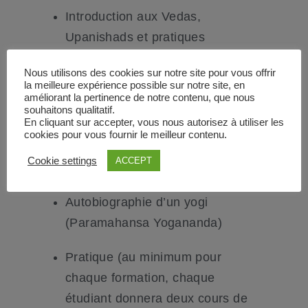
Introduction aux Vedas,
Upanishads et pratiques
anciennes
Nous utilisons des cookies sur notre site pour vous offrir
la meilleure expérience possible sur notre site, en
Introduction à la Bhagavad Gita
améliorant la pertinence de notre contenu, que nous
souhaitons qualitatif.
En cliquant sur accepter, vous nous autorisez à utiliser les
Introduction à l’Ayurveda et au
cookies pour vous fournir le meilleur contenu.
Jyotish / Astrologie indienne (au
Cookie settings
ACCEPT
choix)
Autobiographie d’un yogi
(Paramahansa Yogananda)
Pratique (au minimum pour
chaque formation, chaque
étudiant donnera deux cours de