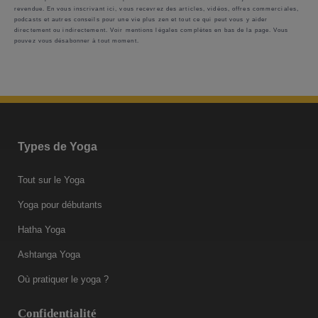
revendue. En vous inscrivant ici, vous recevrez des articles, vidéos, offres commerciales,
podcasts et autres conseils pour une vie plus zen et tout ce qui peut vous y aider
directement ou indirectement. Voir mentions légales complètes en bas de la page. Vous
pouvez vous désabonner à tout moment.
Types de Yoga
Tout sur le Yoga
Yoga pour débutants
Hatha Yoga
Ashtanga Yoga
Où pratiquer le yoga ?
Confidentialité