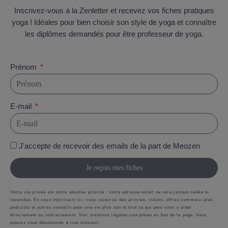
Inscrivez-vous à la Zenletter et recevez vos fiches pratiques
yoga ! Idéales pour bien choisir son style de yoga et connaître
les diplômes demandés pour être professeur de yoga.
Prénom
E-mail
J'accepte de recevoir des emails de la part de Meozen
Je reçois mes fiches
Votre vie privée est notre absolue priorité : votre adresse email ne sera jamais cédée ni
revendue. En vous inscrivant ici, vous recevrez des articles, vidéos, offres commerciales,
podcasts et autres conseils pour une vie plus zen et tout ce qui peut vous y aider
directement ou indirectement. Voir mentions légales complètes en bas de la page. Vous
pouvez vous désabonner à tout moment.