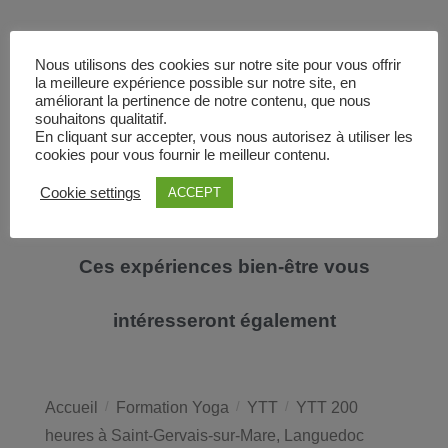
Réserver dès maintenant
Nous utilisons des cookies sur notre site pour vous offrir
la meilleure expérience possible sur notre site, en
améliorant la pertinence de notre contenu, que nous
souhaitons qualitatif.
En cliquant sur accepter, vous nous autorisez à utiliser les
cookies pour vous fournir le meilleur contenu.
Cookie settings
ACCEPT
Ces expériences bien-être vous
intéresseront également
Accueil
/
Formation Yoga
/
YTT
/
YTT 200
heures à Saint-Gervais-sur-Mare, Languedoc