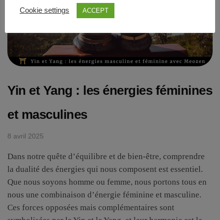
Cookie settings
ACCEPT
Yin et Yang : les énergies féminines
et masculines
8 avril 2025
Dans notre quête d’équilibre et de bien-être, comprendre
la dualité des énergies qui nous composent est essentiel.
Que nous soyons homme ou femme, nous portons tous en
nous une combinaison d’énergie féminine et masculine.
Ces forces opposées mais complémentaires sont