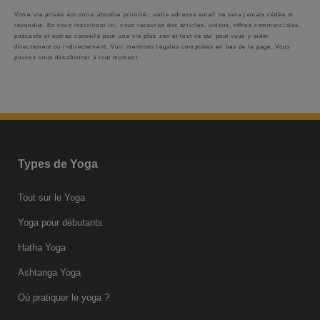
Votre vie privée est notre absolue priorité : votre adresse email ne sera jamais cédée ni
revendue. En vous inscrivant ici, vous recevrez des articles, vidéos, offres commerciales,
podcasts et autres conseils pour une vie plus zen et tout ce qui peut vous y aider
directement ou indirectement. Voir mentions légales complètes en bas de la page. Vous
pouvez vous désabonner à tout moment.
Types de Yoga
Tout sur le Yoga
Yoga pour débutants
Hatha Yoga
Ashtanga Yoga
Où pratiquer le yoga ?