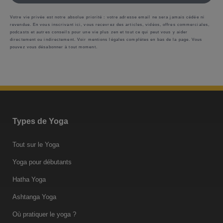
Votre vie privée est notre absolue priorité : votre adresse email ne sera jamais cédée ni
revendue. En vous inscrivant ici, vous recevrez des articles, vidéos, offres commerciales,
podcasts et autres conseils pour une vie plus zen et tout ce qui peut vous y aider
directement ou indirectement. Voir mentions légales complètes en bas de la page. Vous
pouvez vous désabonner à tout moment.
Types de Yoga
Tout sur le Yoga
Yoga pour débutants
Hatha Yoga
Ashtanga Yoga
Où pratiquer le yoga ?