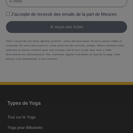
J'accepte de recevoir des emails de la part de Meozen
Je reçois mes fiches
Votre vie privée est notre absolue priorité : votre adresse email ne sera jamais cédée ni
revendue. En vous inscrivant ici, vous recevrez des articles, vidéos, offres commerciales,
podcasts et autres conseils pour une vie plus zen et tout ce qui peut vous y aider
directement ou indirectement. Voir mentions légales complètes en bas de la page. Vous
pouvez vous désabonner à tout moment.
Types de Yoga
Tout sur le Yoga
Yoga pour débutants