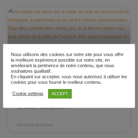
Nous utilisons des cookies sur notre site pour vous offrir
la meilleure expérience possible sur notre site, en
Yin et Yang : les énergies
améliorant la pertinence de notre contenu, que nous
souhaitons qualitatif.
féminines et masculines
En cliquant sur accepter, vous nous autorisez à utiliser les
cookies pour vous fournir le meilleur contenu.
Dans notre quête d’équilibre et de bien-être,
Cookie settings
ACCEPT
comprendre la dualité des énergies qui nous
composent est essentiel. Que nous soyons homme
ou femme, nous portons
Alexandre Missonnier