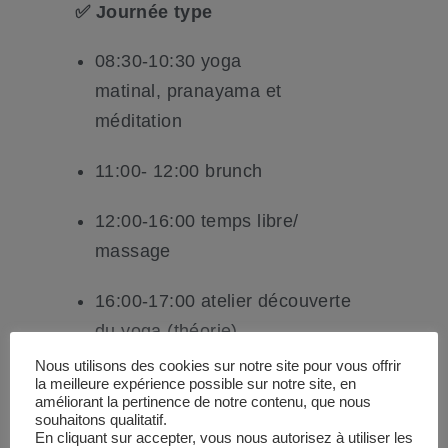
✅ Journée type
08:30-10:30 yoga
matinal, pranayama et
méditation
11:00- 12:00 brunch
12:00-16:00 temps libre/
massage
16:00-17:00 atelier découverte
du yoga (théorie)
Nous utilisons des cookies sur notre site pour vous offrir
17:00-18:00 temps libre
la meilleure expérience possible sur notre site, en
améliorant la pertinence de notre contenu, que nous
souhaitons qualitatif.
18:00-19:30 yoga doux, yin yoga
En cliquant sur accepter, vous nous autorisez à utiliser les