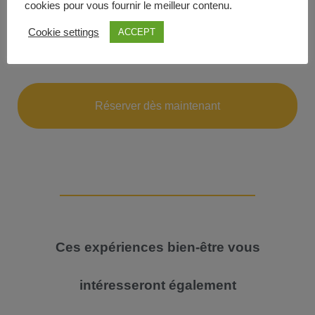
cookies pour vous fournir le meilleur contenu.
et yoga nidra
Cookie settings
ACCEPT
20:00 dîner
Réserver dès maintenant
Ces expériences bien-être vous
intéresseront également