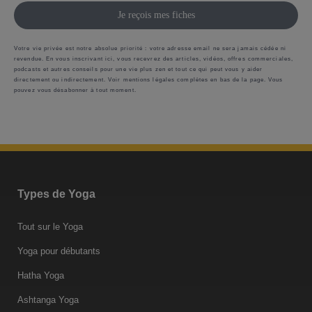
Je reçois mes fiches
Votre vie privée est notre absolue priorité : votre adresse email ne sera jamais cédée ni
revendue. En vous inscrivant ici, vous recevrez des articles, vidéos, offres commerciales,
podcasts et autres conseils pour une vie plus zen et tout ce qui peut vous y aider
directement ou indirectement. Voir mentions légales complètes en bas de la page. Vous
pouvez vous désabonner à tout moment.
Types de Yoga
Tout sur le Yoga
Yoga pour débutants
Hatha Yoga
Ashtanga Yoga