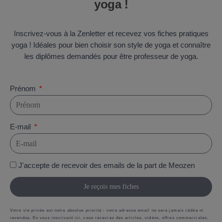
yoga !
Inscrivez-vous à la Zenletter et recevez vos fiches pratiques
yoga ! Idéales pour bien choisir son style de yoga et connaître
les diplômes demandés pour être professeur de yoga.
Prénom
E-mail
J'accepte de recevoir des emails de la part de Meozen
Je reçois mes fiches
Votre vie privée est notre absolue priorité : votre adresse email ne sera jamais cédée ni
revendue. En vous inscrivant ici, vous recevrez des articles, vidéos, offres commerciales,