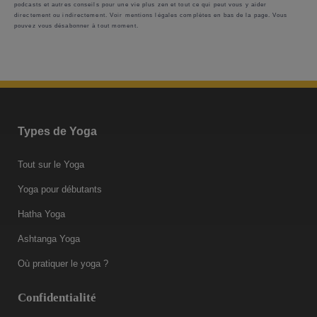
podcasts et autres conseils pour une vie plus zen et tout ce qui peut vous y aider
directement ou indirectement. Voir mentions légales complètes en bas de la page. Vous
pouvez vous désabonner à tout moment.
Types de Yoga
Tout sur le Yoga
Yoga pour débutants
Hatha Yoga
Ashtanga Yoga
Où pratiquer le yoga ?
Confidentialité