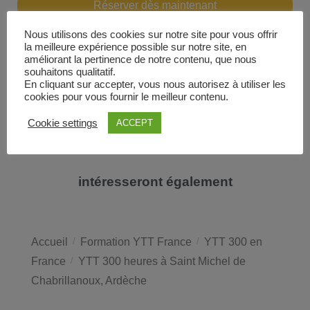
Réserver dès maintenant
Nous utilisons des cookies sur notre site pour vous offrir
la meilleure expérience possible sur notre site, en
améliorant la pertinence de notre contenu, que nous
souhaitons qualitatif.
En cliquant sur accepter, vous nous autorisez à utiliser les
cookies pour vous fournir le meilleur contenu.
Cookie settings
ACCEPT
Ces expériences bien-être vous
intéresseront également
Accueil
/
Formation YTT France
/
YTT 300 en
France
/
YTT 300 heures à Saint Michel de
Chabrillanoux, Ardèche