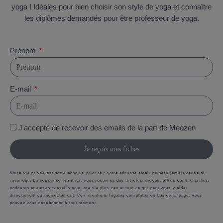
yoga ! Idéales pour bien choisir son style de yoga et connaître
les diplômes demandés pour être professeur de yoga.
Prénom
E-mail
J'accepte de recevoir des emails de la part de Meozen
Je reçois mes fiches
Votre vie privée est notre absolue priorité : votre adresse email ne sera jamais cédée ni
revendue. En vous inscrivant ici, vous recevrez des articles, vidéos, offres commerciales,
podcasts et autres conseils pour une vie plus zen et tout ce qui peut vous y aider
directement ou indirectement. Voir mentions légales complètes en bas de la page. Vous
pouvez vous désabonner à tout moment.