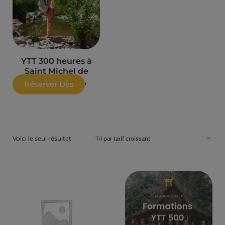
YTT 300 heures à
Saint Michel de
Chabrillanoux,
Réserver Dès
Ardèche
Maintenant
Voici le seul résultat