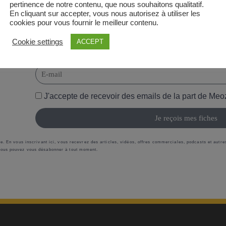
pertinence de notre contenu, que nous souhaitons qualitatif.
En cliquant sur accepter, vous nous autorisez à utiliser les
Prénom
cookies pour vous fournir le meilleur contenu.
Cookie settings
ACCEPT
E-mail
J'accepte de recevoir des emails de la part de Me
Je reçois mes fiches
e. En vous inscrivant ici, vous recevrez des articles, vidéos, offres commerciales, podcasts et autres
 Vous pouvez vous désabonner à tout moment.