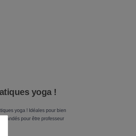
atiques yoga !
atiques yoga ! Idéales pour bien
 demandés pour être professeur