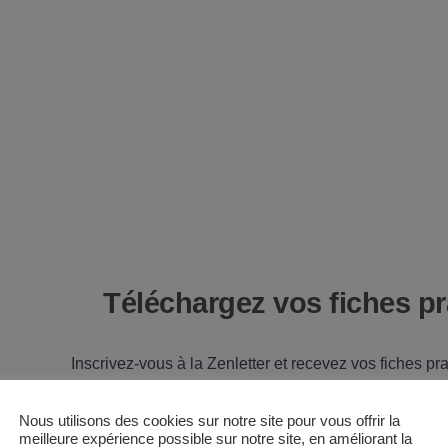
Téléchargez vos fiches pr
Inscrivez-vous à la Zenletter et recevez vos fiches pr
choisir son style de yoga et connaître les diplômes
de yoga.
Nous utilisons des cookies sur notre site pour vous offrir la
meilleure expérience possible sur notre site, en améliorant la