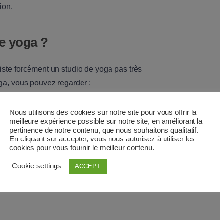
ion.
e yoga ?
xiste forcément un studio de yoga pas très
oga, vous pouvez regarder :
yoga + votre ville » et vous verrez des
Nous utilisons des cookies sur notre site pour vous offrir la
meilleure expérience possible sur notre site, en améliorant la
s avis s’il y en a.
pertinence de notre contenu, que nous souhaitons qualitatif.
En cliquant sur accepter, vous nous autorisez à utiliser les
a barre de recherches « yoga » + votre ville
cookies pour vous fournir le meilleur contenu.
Cookie settings
ACCEPT