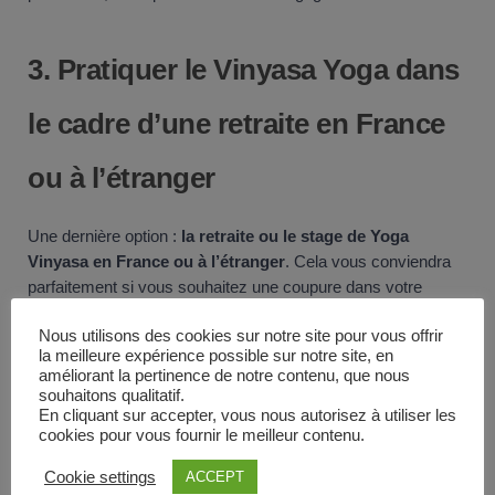
3.
Pratiquer le Vinyasa Yoga dans
le cadre d’une retraite en France
ou à l’étranger
Une dernière option :
la retraite ou le stage de Yoga
Vinyasa en France ou à l’étranger
. Cela vous conviendra
parfaitement si vous souhaitez une coupure dans votre
quotidien, mêlée au voyage et aux nouvelles découvertes.
Nous utilisons des cookies sur notre site pour vous offrir
la meilleure expérience possible sur notre site, en
Vous profiterez alors d’un cadre exceptionnel pour apprendre
améliorant la pertinence de notre contenu, que nous
toutes les techniques du Vinyasa. Vous pouvez en trouver en
souhaitons qualitatif.
France, en Europe, ou encore en Asie (Indonésie, Inde,
En cliquant sur accepter, vous nous autorisez à utiliser les
Népal, Thaïlande).
cookies pour vous fournir le meilleur contenu.
Cookie settings
ACCEPT
Vous êtes justement à la recherche d’un stage ou d’une