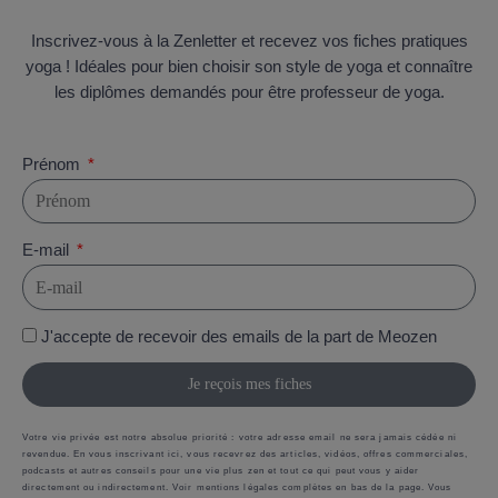
Inscrivez-vous à la Zenletter et recevez vos fiches pratiques
yoga ! Idéales pour bien choisir son style de yoga et connaître
les diplômes demandés pour être professeur de yoga.
Prénom
E-mail
J'accepte de recevoir des emails de la part de Meozen
Je reçois mes fiches
Votre vie privée est notre absolue priorité : votre adresse email ne sera jamais cédée ni
revendue. En vous inscrivant ici, vous recevrez des articles, vidéos, offres commerciales,
podcasts et autres conseils pour une vie plus zen et tout ce qui peut vous y aider
directement ou indirectement. Voir mentions légales complètes en bas de la page. Vous