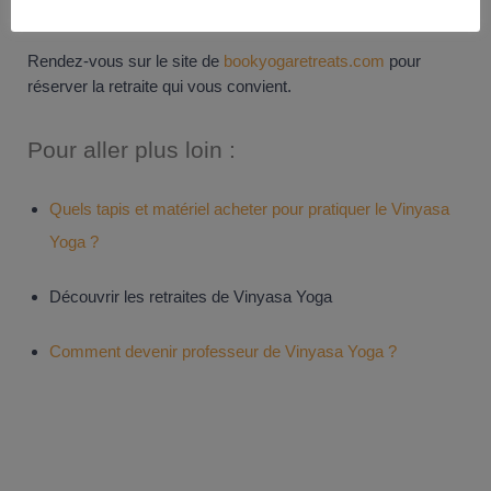
retraite de Vinyasa en France ou à l’étranger ?
Rendez-vous sur le site de
bookyogaretreats.com
pour
réserver la retraite qui vous convient.
Pour aller plus loin :
Quels tapis et matériel acheter pour pratiquer le Vinyasa
Yoga ?
Découvrir les retraites de Vinyasa Yoga
Comment devenir professeur de Vinyasa Yoga ?