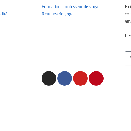
Formations professeur de yoga
Ret
alité
Retraites de yoga
con
ain
Ins