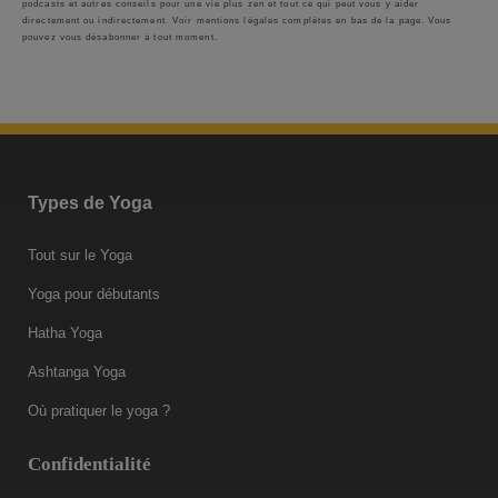
podcasts et autres conseils pour une vie plus zen et tout ce qui peut vous y aider
directement ou indirectement. Voir mentions légales complètes en bas de la page. Vous
pouvez vous désabonner à tout moment.
Types de Yoga
Tout sur le Yoga
Yoga pour débutants
Hatha Yoga
Ashtanga Yoga
Où pratiquer le yoga ?
Confidentialité