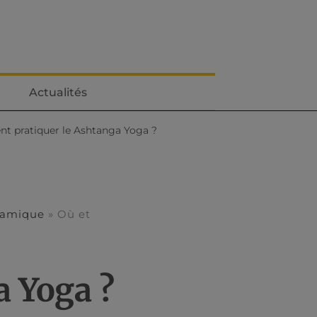
Actualités
t pratiquer le Ashtanga Yoga ?
ynamique
»
Où et
a Yoga ?