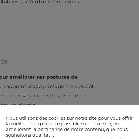
alitatives sur YouTube. Nous vous
res
pour améliorer ses postures de
 d’un apprentissage pratique mais plutôt
si, vous visualiserez les postures et
osture réussie.
Nous utilisons des cookies sur notre site pour vous offrir
oline Boulinguez
. Experte du Ashtanga,
la meilleure expérience possible sur notre site, en
améliorant la pertinence de notre contenu, que nous
hanga
Vinyasa Yoga
en France ouvert en
souhaitons qualitatif.