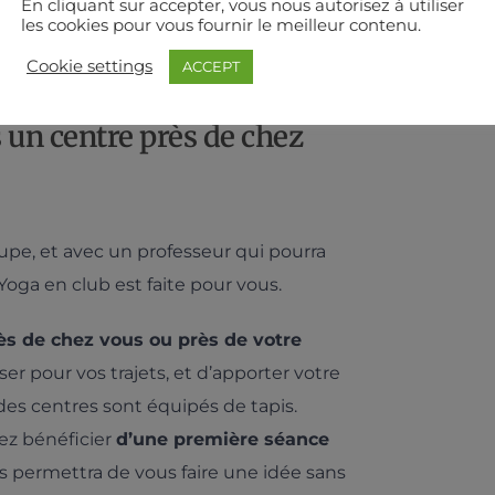
En cliquant sur accepter, vous nous autorisez à utiliser
les cookies pour vous fournir le meilleur contenu.
 Fnac.com
Cookie settings
ACCEPT
 un centre près de chez
upe, et avec un professeur qui pourra
Yoga en club est faite pour vous.
ès de chez vous ou près de votre
niser pour vos trajets, et d’apporter votre
 des centres sont équipés de tapis.
ez bénéficier
d’une première séance
us permettra de vous faire une idée sans