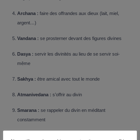
Archana :
faire des offrandes aux dieux (lait, miel,
argent…)
Vandana :
se prosterner devant des figures divines
Dasya :
servir les divinités au lieu de se servir soi-
même
Sakhya :
être amical avec tout le monde
Atmanivedana :
s’offrir au divin
Smarana :
se rappeler du divin en méditant
constamment