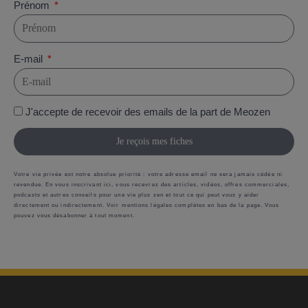
Prénom
E-mail
J'accepte de recevoir des emails de la part de Meozen
Je reçois mes fiches
Votre vie privée est notre absolue priorité : votre adresse email ne sera jamais cédée ni
revendue. En vous inscrivant ici, vous recevrez des articles, vidéos, offres commerciales,
podcasts et autres conseils pour une vie plus zen et tout ce qui peut vous y aider
directement ou indirectement. Voir mentions légales complètes en bas de la page. Vous
pouvez vous désabonner à tout moment.