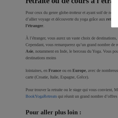
retraite ou de cours à l’étra
Pour ceux du genre globe-trotteur et ayant soif de nouve
d’allier voyage et découverte du yoga grâce aux
retrai
l’étranger
.
À l’étranger, vous aurez un vaste choix de destinations, 
Cependant, vous remarquerez qu’un grand nombre de retr
Asie
, notamment en Inde, le berceau du Yoga. Vous pou
destinations moins
lointaines, en
France
ou en
Europe
, avec de nombreuse
carte (Croatie, Italie, Espagne, Grèce).
Pour trouver la retraite ou le stage qui vous convient, M
BookYogaRetreats
qui réunit un grand nombre d’offres
Pour aller plus loin :