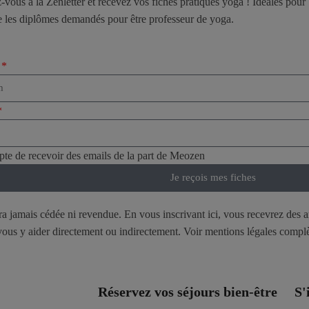
z-vous à la Zenletter et recevez vos fiches pratiques yoga ! Idéales pour 
e les diplômes demandés pour être professeur de yoga.
epte de recevoir des emails de la part de Meozen
Je reçois mes fiches
era jamais cédée ni revendue. En vous inscrivant ici, vous recevrez des a
t vous y aider directement ou indirectement. Voir mentions légales comp
Réservez vos séjours bien-être
S'