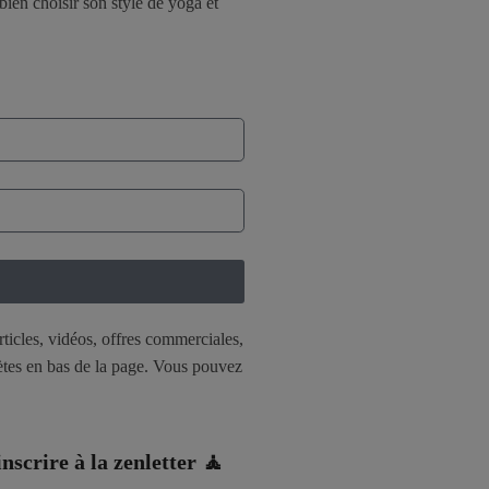
bien choisir son style de yoga et
rticles, vidéos, offres commerciales,
lètes en bas de la page. Vous pouvez
inscrire à la zenletter 🧘