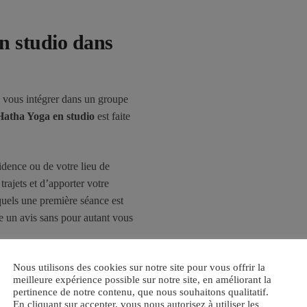
n studio dans
s, vous intégrer dans un groupe
Hatha Yoga en studio
est faite
idence ou de votre lieu de
 trajets et d’apporter votre
squels une première séance est
re un avis sans pour autant vous
Nous utilisons des cookies sur notre site pour vous offrir la
e cadre d’une
meilleure expérience possible sur notre site, en améliorant la
pertinence de notre contenu, que nous souhaitons qualitatif.
En cliquant sur accepter, vous nous autorisez à utiliser les