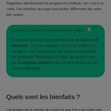
Regardez attentivement le programme indiqué, car c’est à la
carte. Les retraites de yoga sont toutes différentes les unes
des autres.
Quel est la durée d’une retraite de yoga ?
En général, la durée d’une retraite varie de
3 jours à 2
semaines
. Si vous souhaitez rester plus longtemps
sur place, nous ne pouvons que vous recommander
les formations Global Alliance 200h, qui se déroulent
sur
4 semaines environ
et qui ouvrent en plus la voie
à une certification.
Quels sont les bienfaits ?
L’avantage de la retraite de yoga est que l’on s’accorde une