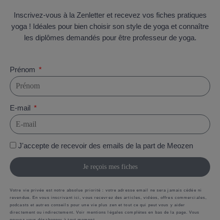
Inscrivez-vous à la Zenletter et recevez vos fiches pratiques
yoga ! Idéales pour bien choisir son style de yoga et connaître
les diplômes demandés pour être professeur de yoga.
Prénom
E-mail
J'accepte de recevoir des emails de la part de Meozen
Je reçois mes fiches
Votre vie privée est notre absolue priorité : votre adresse email ne sera jamais cédée ni
revendue. En vous inscrivant ici, vous recevrez des articles, vidéos, offres commerciales,
podcasts et autres conseils pour une vie plus zen et tout ce qui peut vous y aider
directement ou indirectement. Voir mentions légales complètes en bas de la page. Vous
pouvez vous désabonner à tout moment.