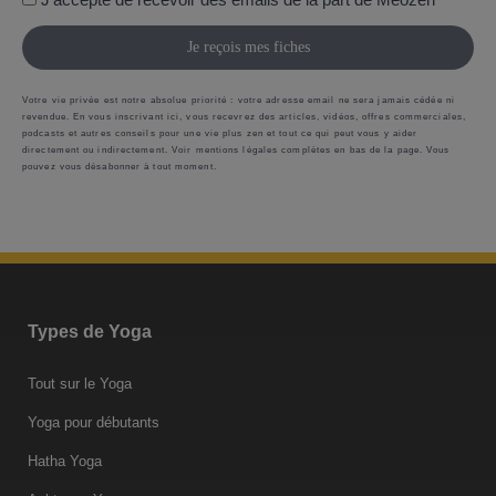
Je reçois mes fiches
Votre vie privée est notre absolue priorité : votre adresse email ne sera jamais cédée ni
revendue. En vous inscrivant ici, vous recevrez des articles, vidéos, offres commerciales,
podcasts et autres conseils pour une vie plus zen et tout ce qui peut vous y aider
directement ou indirectement. Voir mentions légales complètes en bas de la page. Vous
pouvez vous désabonner à tout moment.
Types de Yoga
Tout sur le Yoga
Yoga pour débutants
Hatha Yoga