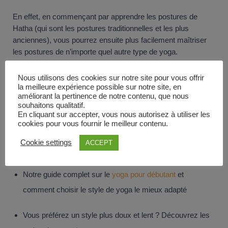
En effet, en commençant par apprendre les postures de
Hatha (qui sont les postures traditionnelles et les plus
anciennes), vous pourrez ensuite plus facilement maîtriser
les postures de n’importe quel autre type de yoga.
Le Hatha se pratique de manière lente et douce, ce qui est
Nous utilisons des cookies sur notre site pour vous offrir
parfait pour l’apprentissage des postures. Vous serez ensuite
la meilleure expérience possible sur notre site, en
améliorant la pertinence de notre contenu, que nous
prêt pour la pratique de l’Ashtanga (codifié) ou du Vinyasa
souhaitons qualitatif.
(plus libre).
En cliquant sur accepter, vous nous autorisez à utiliser les
cookies pour vous fournir le meilleur contenu.
Pour aller plus loin :
Cookie settings
ACCEPT
Notre guide complet sur le
yoga pour débutant
et
comment choisir le style de yoga le mieux adapté
Vous préférez un style plus doux et lent ? Découvrez les