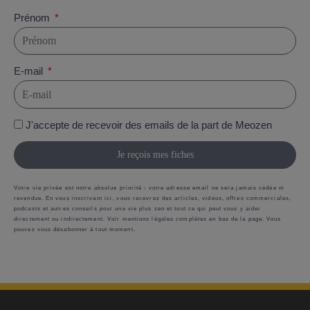
Prénom
E-mail
J'accepte de recevoir des emails de la part de Meozen
Je reçois mes fiches
Votre vie privée est notre absolue priorité : votre adresse email ne sera jamais cédée ni
revendue. En vous inscrivant ici, vous recevrez des articles, vidéos, offres commerciales,
podcasts et autres conseils pour une vie plus zen et tout ce qui peut vous y aider
directement ou indirectement. Voir mentions légales complètes en bas de la page. Vous
pouvez vous désabonner à tout moment.