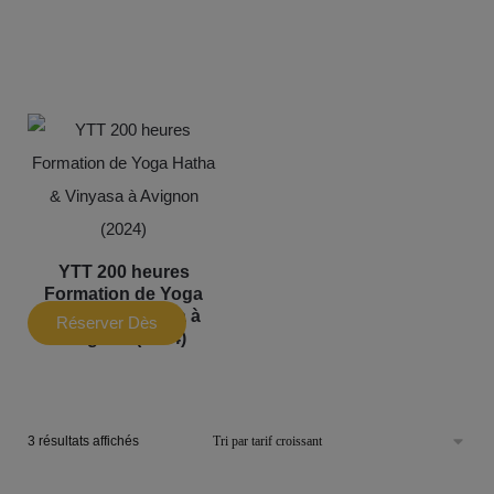
Maintenant
Maintenant
YTT 200 heures
Formation de Yoga
Hatha & Vinyasa à
Réserver Dès
Avignon (2024)
Maintenant
3 résultats affichés