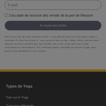
J'accepte de recevoir des emails de la part de Meozen
Je reçois mes fiches
Votre vie privée est notre absolue priorité : votre adresse email ne sera jamais cédée ni
revendue. En vous inscrivant ici, vous recevrez des articles, vidéos, offres commerciales,
podcasts et autres conseils pour une vie plus zen et tout ce qui peut vous y aider
directement ou indirectement. Voir mentions légales complètes en bas de la page. Vous
pouvez vous désabonner à tout moment.
Types de Yoga
Tout sur le Yoga
Yoga pour débutants