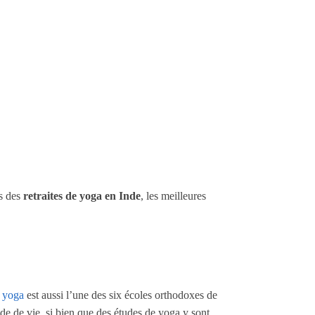
ala
és des
retraites de yoga en Inde
, les meilleures
e
yoga
est aussi l’une des six écoles orthodoxes de
de de vie, si bien que des études de yoga y sont