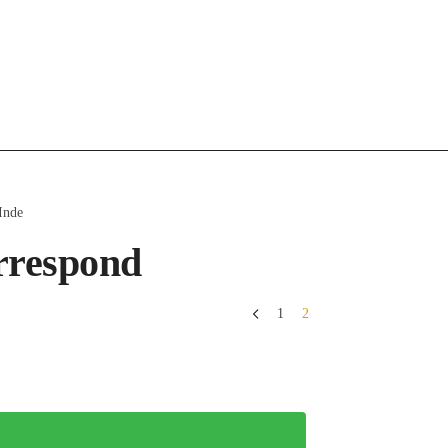
Inde
rrespond
1
2