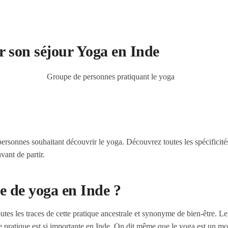
➤ Goa
➤ Ker
r son séjour Yoga en Inde
personnes souhaitant découvrir le yoga. Découvrez toutes les spécificit
vant de partir.
te de yoga en Inde ?
outes les traces de cette pratique ancestrale et synonyme de bien-être. L
te pratique est si importante en Inde. On dit même que le yoga est un mo