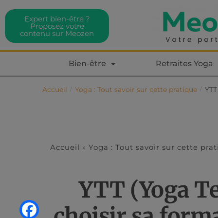
Expert bien-être ?
Proposez votre
contenu sur Meozen
Bien-être
Retraites Yoga
Accueil
Yoga : Tout savoir sur cette pratique
YTT
/
/
Accueil
»
Yoga : Tout savoir sur cette pra
YTT (Yoga Te
choisir sa form