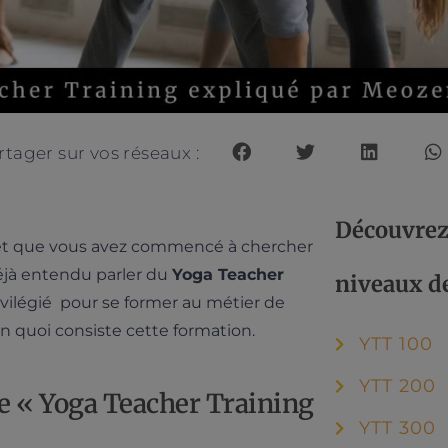
rtager sur vos réseaux :
Découvrez 
t que vous avez commencé à chercher
éjà entendu parler du
Yoga Teacher
niveaux d
rivilégié pour se former au métier de
n quoi consiste cette formation.
YTT 100
YTT 200
me « Yoga Teacher Training
YTT 300