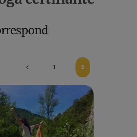
orrespond
1
2