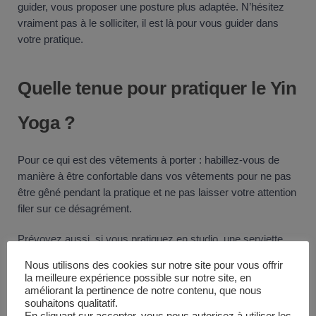
guider, vous proposer une posture plus adaptée. N’hésitez
vraiment pas à le solliciter, il est là pour vous guider dans
votre pratique.
Quelle tenue pour pratiquer le Yin
Yoga ?
Pour ce qui est des vêtements à porter : habillez-vous de
manière à être confortable dans vos vêtements pour ne pas
être gêné pendant la pratique et ne pas laisser votre attention
filer sur ce désagrément.
Prévoyez aussi, si vous pratiquez en studio, une serviette
pour vous (c’est peut-être un yoga doux mais ça peut être
Nous utilisons des cookies sur notre site pour vous offrir
intense !) et une serviette pour couvrir le bolster.
la meilleure expérience possible sur notre site, en
améliorant la pertinence de notre contenu, que nous
souhaitons qualitatif.
En cliquant sur accepter, vous nous autorisez à utiliser les