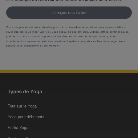
Je reçois mes fiches
Votre vie privée est notre absolue priorité : votre adresse email ne sera jamais cédée ni
revendue. En vous inscrivant ici, vous recevrez des articles, vidéos, offres commerciales,
podcasts et autres conseils pour une vie plus zen et tout ce qui peut vous y aider
directement ou indirectement. Voir mentions légales complètes en bas de la page. Vous
pouvez vous désabonner à tout moment.
Types de Yoga
Tout sur le Yoga
Yoga pour débutants
Hatha Yoga