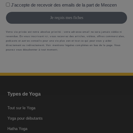
J'accepte de recevoir des emails de la part de Meozen
Je reçois mes fiches
Votre vie privée est notre absolue priorité : votre adresse email ne sera jamais cédée ni
revendue. En vous inscrivant ici, vous recevrez des articles, vidéos, offres commerciales,
podcasts et autres conseils pour une vie plus zen et tout ce qui peut vous y aider
directement ou indirectement. Voir mentions légales complètes en bas de la page. Vous
pouvez vous désabonner à tout moment.
Types de Yoga
Tout sur le Yoga
Yoga pour débutants
Hatha Yoga