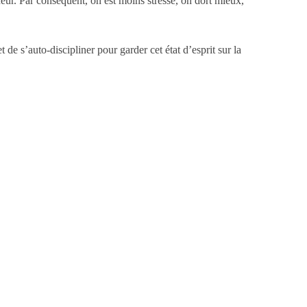
eur. Par conséquent, on est moins stressé, on dort mieux,
 de s’auto-discipliner pour garder cet état d’esprit sur la