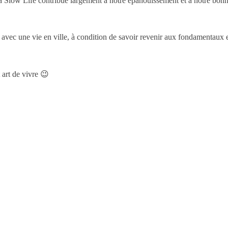
a Slow Life contribue largement à notre épanouissement et à notre bonh
le avec une vie en ville, à condition de savoir revenir aux fondamentaux et
t art de vivre 😉