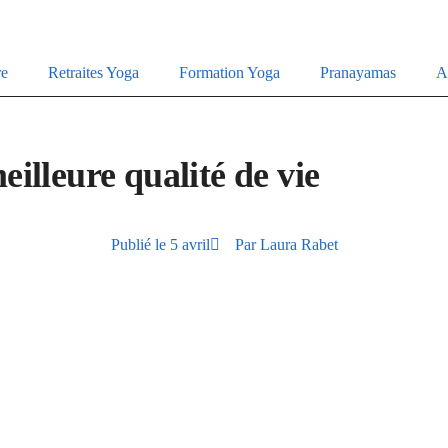
re
Retraites Yoga
Formation Yoga
Pranayamas
A
illeure qualité de vie
Publié le
5 avril
Par
Laura Rabet