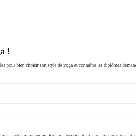
a !
ales pour bien choisir son style de yoga et connaître les diplômes deman
 jamais cédée ni revendue. En vous inscrivant ici, vous recevrez des arti