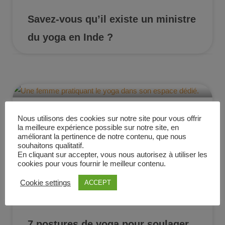
Savez-vous qu’il existe un ministre
du yoga en Inde ?
Nous utilisons des cookies sur notre site pour vous offrir
Yoga chez soi : 6 idées pour
la meilleure expérience possible sur notre site, en
améliorant la pertinence de notre contenu, que nous
aménager son espace yoga
souhaitons qualitatif.
En cliquant sur accepter, vous nous autorisez à utiliser les
cookies pour vous fournir le meilleur contenu.
Cookie settings
ACCEPT
7 postures de yoga pour soulager