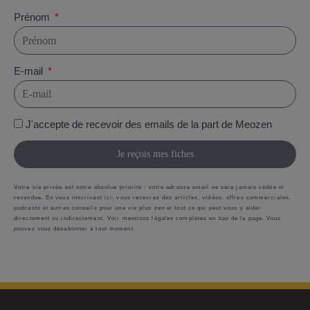
Prénom
E-mail
J'accepte de recevoir des emails de la part de Meozen
Je reçois mes fiches
Votre vie privée est notre absolue priorité : votre adresse email ne sera jamais cédée ni
revendue. En vous inscrivant ici, vous recevrez des articles, vidéos, offres commerciales,
podcasts et autres conseils pour une vie plus zen et tout ce qui peut vous y aider
directement ou indirectement. Voir mentions légales complètes en bas de la page. Vous
pouvez vous désabonner à tout moment.